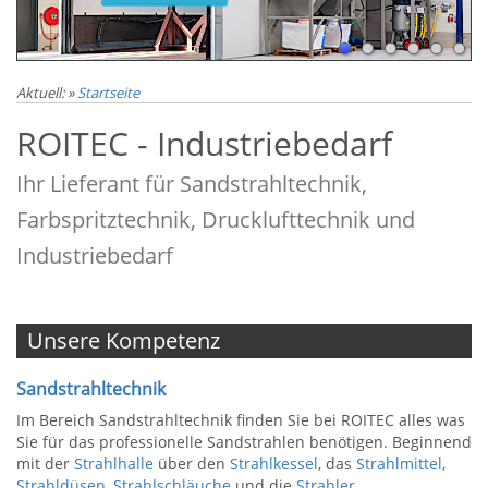
Aktuell:
»
Startseite
ROITEC - Industriebedarf
Ihr Lieferant für Sandstrahltechnik,
Farbspritztechnik, Drucklufttechnik und
Industriebedarf
Unsere Kompetenz
Sandstrahltechnik
Im Bereich Sandstrahltechnik finden Sie bei ROITEC alles was
Sie für das professionelle Sandstrahlen benötigen. Beginnend
mit der
Strahlhalle
über den
Strahlkessel
, das
Strahlmittel
,
Strahldüsen
,
Strahlschläuche
und die
Strahler