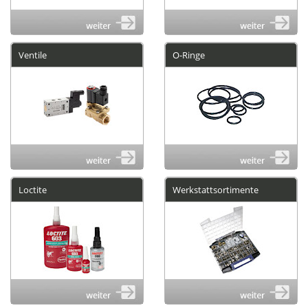
Ventile
O-Ringe
Loctite
Werkstattsortimente